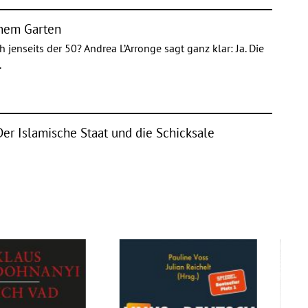
inem Garten
jenseits der 50? Andrea L’Arronge sagt ganz klar: Ja. Die
.
Der Islamische Staat und die Schicksale
en
slamische Staat auf brutalste Weise einen Völkermord an
n d...
den, vernichten - und sind kunstbeflissen: die Männer des
.