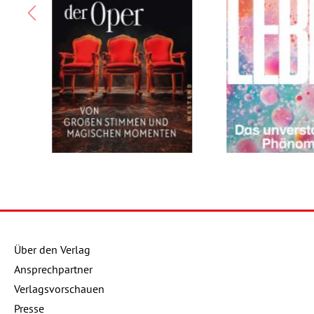
Buch:
20,00 €
Buch:
€
eBook:
16,99 €
eBook:
Über den Verlag
Ansprechpartner
Details
Details
Verlagsvorschauen
Presse