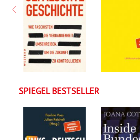
Buch:
Details
Buch:
34,00 €
eBook
SPIEGEL BESTSELLER
Details