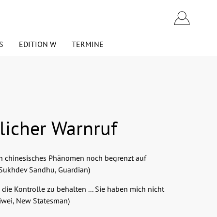
S
EDITION W
TERMINE
Westend Academics
VERANSTALTUNGEN
OPEN ACCESS
EINSENDUNG VON
NARTHEX
licher Warnruf
MANUSKRIPTEN
Politik
PRESSESTIMMEN ÜBER DEN
VERLAG
ein chinesisches Phänomen noch begrenzt auf
n
Wirtschaft
" (Sukhdev Sandhu, Guardian)
Polemics
m die Kontrolle zu behalten ... Sie haben mich nicht
eiwei, New Statesman)