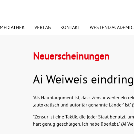
MEDIATHEK
VERLAG
KONTAKT
WESTEND ACADEMIC
Neuerscheinungen
euerscheinungen
ORSCHAUEN
PODCASTS
Signierte Exemplare
PRESSE
BDRUCKRECHTE
ANSPRECHPARTNER
Ai Weiweis eindring
esundheit
Essen & Trinken
ANDEL UND VERTRETER
BLOGGER
"Ais Hauptargument ist, dass Zensur weder ein r
edien
Judaica/Jüdisches Lebe
,autokratisch und autoritär genannte Länder' ist
mwelt
Preisaktion
"Zensur ist eine Taktik, die jeder Staat benutzt, u
Weihnachtspakete
hart genug geschlagen. Ich habe überlebt." (Ai W