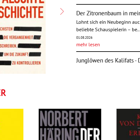
Der Zitronenbaum in me
Lohnt sich ein Neubeginn auch 
beliebte Schauspielerin – be..
01.08.2026
mehr lesen
Junglöwen des Kalifats - 
jesidischer Kindersoldat
Im Sommer 2014 verübte der I
den Jesiden im Irak. Im Rahme
ER
25.07.2026
mehr lesen
Bayreuther Geisteswelt
Sie führen Krieg, foltern, mor
ls
Nationalsozialismus. Bayreut..