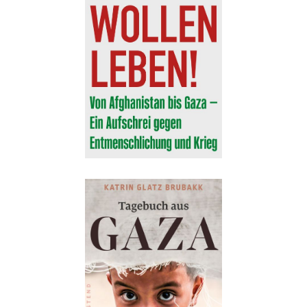
Details
Buch:
24,00 €
eBook:
18,99 €
Details