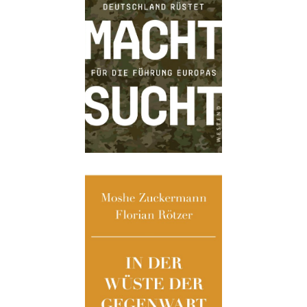
Details
Buch:
18,00 €
eBook:
14,99 €
Details