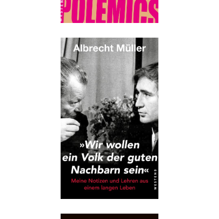
Details
Buch:
16,00 €
eBook:
12,99 €