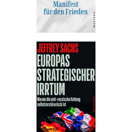
eBook:
16,99 €
Details
Buch:
18,00 €
eBook:
14,99 €