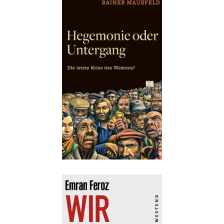
Details
Buch:
16,00 €
eBook:
12,99 €