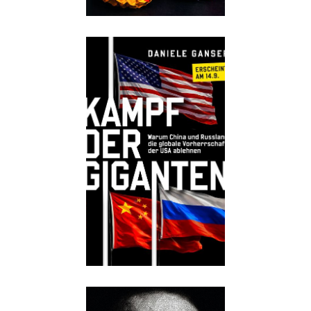
Details
Buch:
30,00 €
eBook:
16,99 €