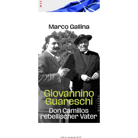
Details
Buch:
24,00 €
eBook:
18,99 €