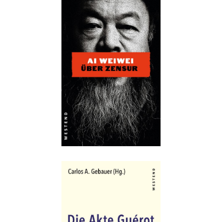
Details
Buch:
32,00 €
eBook:
21,99 €