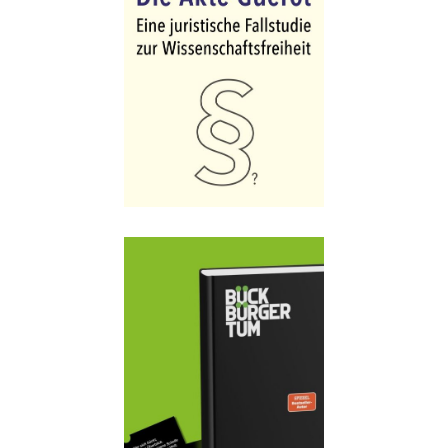
Details
Buch:
20,00 €
eBook:
16,99 €