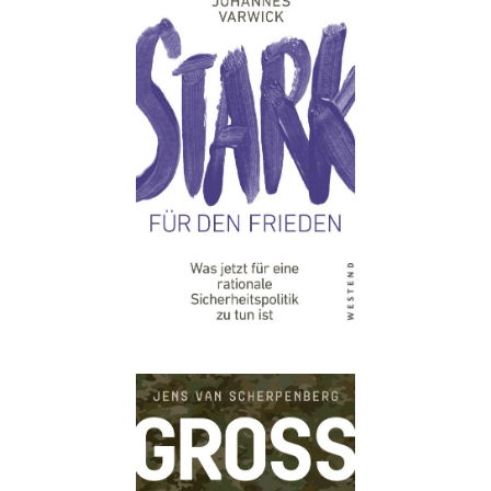
Details
Buch:
24,00 €
eBook:
18,99 €