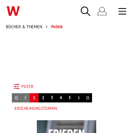
BÜCHER & THEMEN
Politik
FILTER
1
2
3
4
5