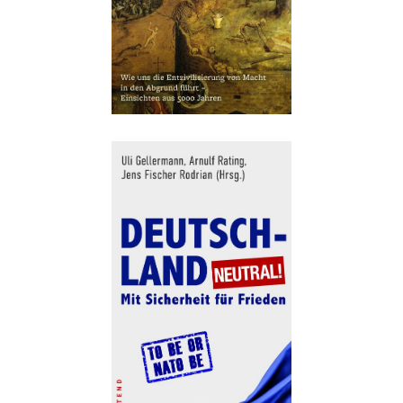
Buch:
32,00 €
eBook:
25,99 €
Details
Buch:
26,00 €