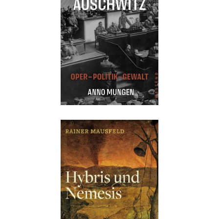
Details
Buch:
22,00 €
eBook:
17,99 €
Details