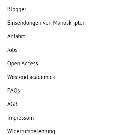
eBook:
10,99 €
e
Blogger
Einsendungen von Manuskripten
Anfahrt
Jobs
Open Access
Westend academics
FAQs
AGB
Impressum
Widerrufsbelehrung