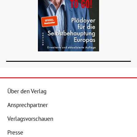
Über den Verlag
Ansprechpartner
Details
Verlagsvorschauen
Buch:
14,00 €
B
Presse