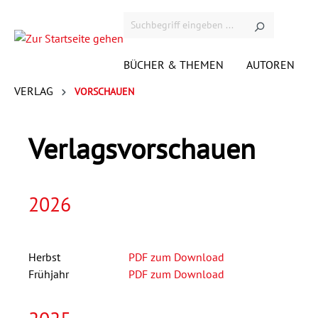
BÜCHER & THEMEN
AUTOREN
VERLAG
VORSCHAUEN
Demnächst bei Westend
VIDEOS
ÜBER DEN VERLAG
KONTAKT
KONTAKT ACADEMICS
KOMMENTARE
ANFAHRT
N
V
Verlagsvorschauen
RIGHTS
A
2026
Gesellschaft
G
JOBS
H
Krimi
M
Herbst
PDF zum Download
Satire
U
Frühjahr
PDF zum Download