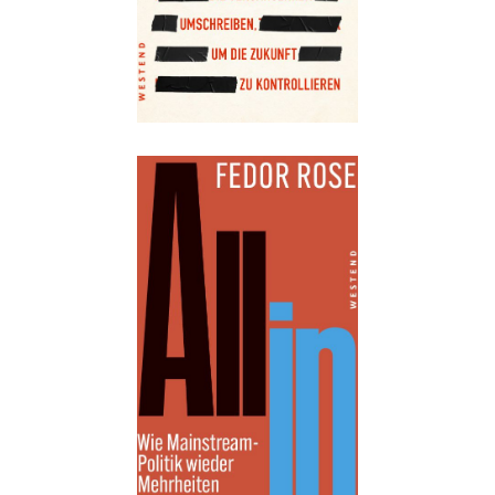
Details
Buch:
34,00 €
Details
Buch:
22,00 €
eBook:
17,99 €