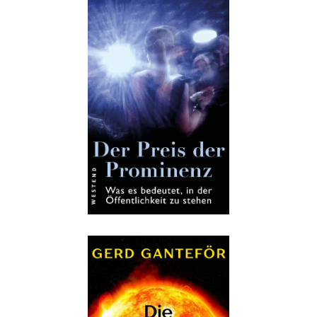
Details
Buch:
25,00 €
eBook:
19,99 €