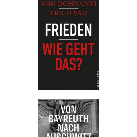
Details
Buch:
22,00 €
eBook:
17,99 €