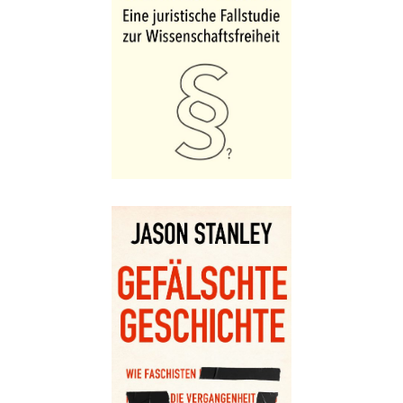
Details
Buch:
20,00 €
eBook:
16,99 €