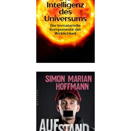
Details
Buch:
22,00 €
eBook:
18,99 €
Details