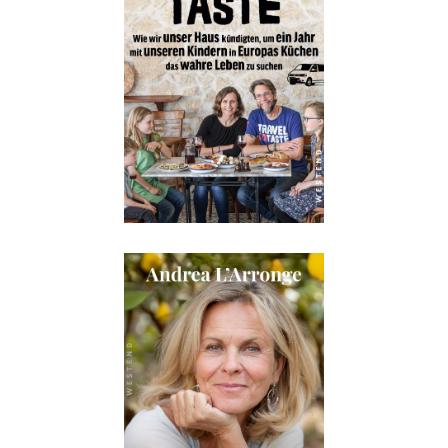
Details
Buch:
24,00 €
eBook:
18,99 €
Details