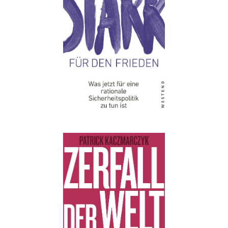
Details
Buch:
15,00 €
eBook:
11,99 €
Details