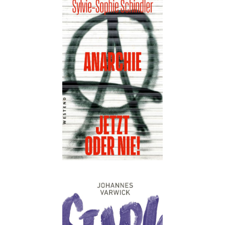
Details
Buch:
20,00 €
eBook:
16,99 €