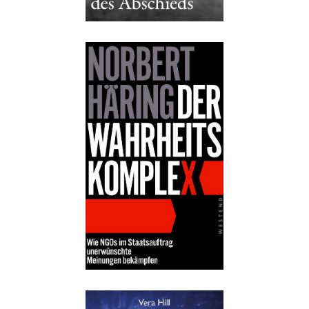
Details
Buch:
20,00 €
eBook:
16,99 €