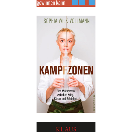
Details
Buch:
18,00 €
eBook:
14,99 €