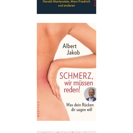
Details
Buch:
20,00 €
eBook:
16,99 €