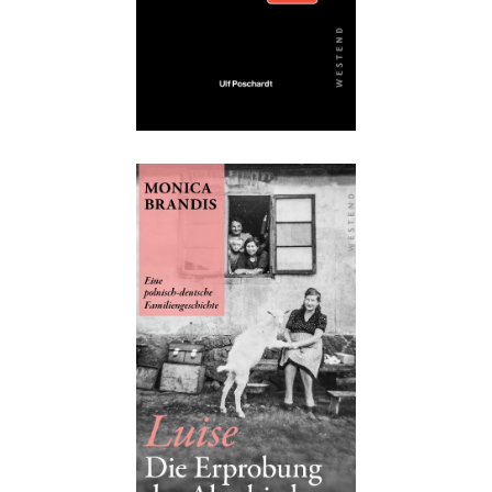
Buch:
32,00 €
eBook:
25,99 €
Details
Buch:
27,00 €