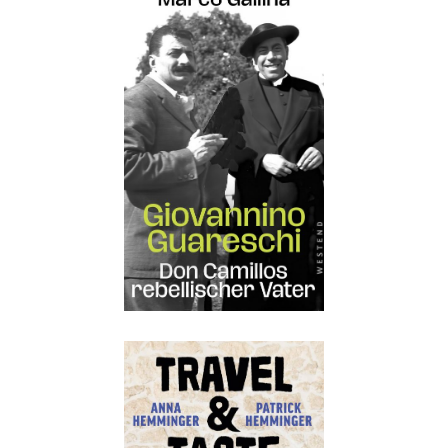
Details
Buch:
24,00 €
eBook:
18,99 €