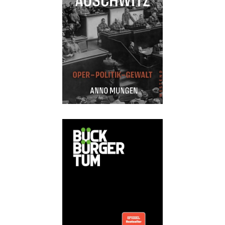
Details
Buch:
22,00 €
eBook:
17,99 €
Details