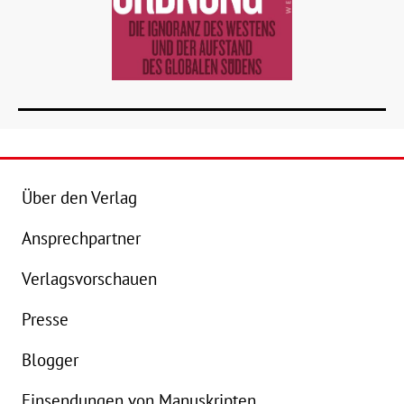
Über den Verlag
Ansprechpartner
Details
Verlagsvorschauen
Buch:
24,00 €
B
Presse
eBook:
18,99 €
e
Blogger
Einsendungen von Manuskripten