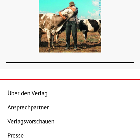
Über den Verlag
Ansprechpartner
Details
Verlagsvorschauen
Buch:
24,00 €
B
Presse