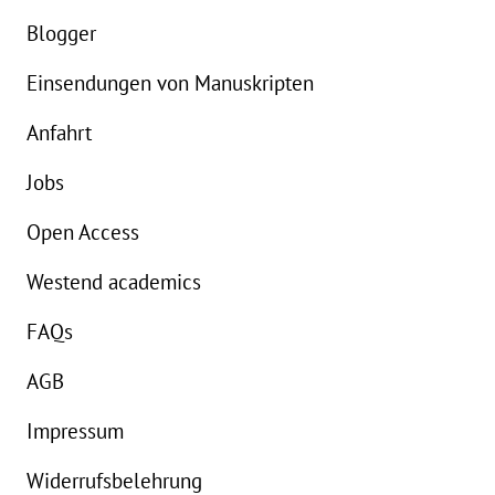
eBook:
18,99 €
e
Blogger
Einsendungen von Manuskripten
Anfahrt
Jobs
Open Access
Westend academics
FAQs
AGB
Impressum
Widerrufsbelehrung