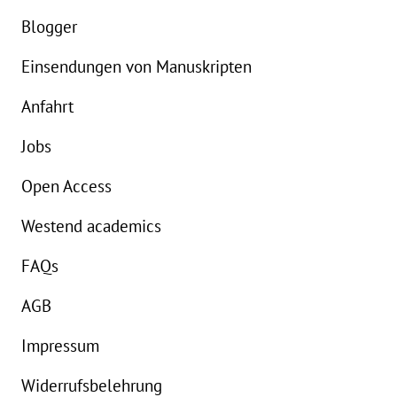
eBook:
8,99 €
e
Blogger
Einsendungen von Manuskripten
Anfahrt
Jobs
Open Access
Westend academics
FAQs
AGB
Impressum
Widerrufsbelehrung