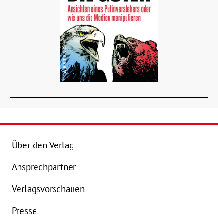
Über den Verlag
Ansprechpartner
Details
Verlagsvorschauen
Buch:
16,99 €
B
Presse