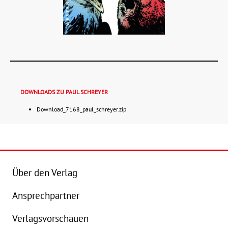
DOWNLOADS ZU PAUL SCHREYER
Download_7168_paul_schreyer.zip
Details
Buch:
16,99 €
B
Über den Verlag
eBook:
8,99 €
e
Ansprechpartner
Verlagsvorschauen