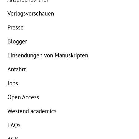
Details
Verlagsvorschauen
Buch:
15,00 €
B
Presse
eBook:
11,99 €
e
Blogger
Einsendungen von Manuskripten
Anfahrt
Jobs
Open Access
Westend academics
FAQs
AGB