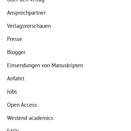
Ansprechpartner
Details
Verlagsvorschauen
Buch:
16,99 €
B
Presse
eBook:
8,99 €
e
Blogger
Einsendungen von Manuskripten
Anfahrt
Jobs
Open Access
Westend academics
FAQs