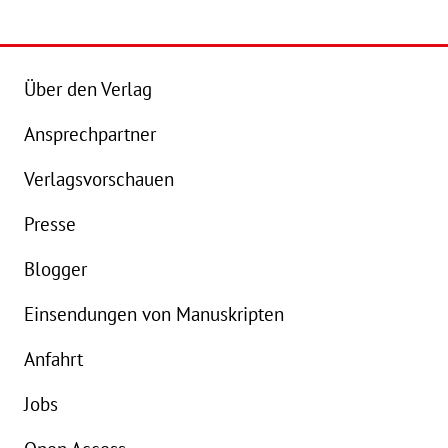
Details
Buch:
20,00 €
B
Über den Verlag
eBook:
16,99 €
e
Ansprechpartner
Verlagsvorschauen
Presse
Blogger
Einsendungen von Manuskripten
Anfahrt
Jobs