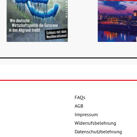
FAQs
Details
Details
AGB
Buch:
20,00 €
Impressum
Buch:
Widerrufsbelehrung
eBook:
16,99 €
Datenschutzbelehrung
eBook: