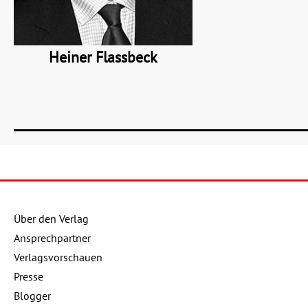
Heiner Flassbeck
Über den Verlag
Details
Ansprechpartner
00 €
Verlagsvorschauen
Buch:
24,00 €
Presse
99 €
Blogger
eBook:
18,99 €