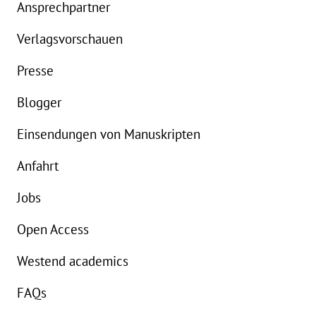
Ansprechpartner
Details
Verlagsvorschauen
Buch:
20,00 €
B
Presse
eBook:
16,99 €
e
Blogger
Einsendungen von Manuskripten
Anfahrt
Jobs
Open Access
Westend academics
FAQs