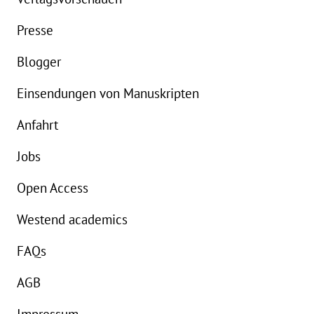
Buch:
3,00 €
B
Presse
eBook:
10,99 €
e
Blogger
Einsendungen von Manuskripten
Anfahrt
Jobs
Open Access
Westend academics
FAQs
AGB
Impressum