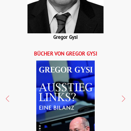
eBook:
10,99 €
e
Gregor Gysi
BÜCHER VON GREGOR GYSI