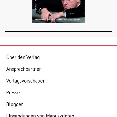
Über den Verlag
Ansprechpartner
Details
Verlagsvorschauen
Buch:
16,99 €
Presse
eBook:
14,99 €
B
Blogger
Einsendungen von Manuskripten