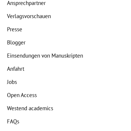
Ansprechpartner
Details
Verlagsvorschauen
Buch:
22,00 €
B
Presse
eBook:
17,99 €
e
Blogger
Einsendungen von Manuskripten
Anfahrt
Jobs
Open Access
Westend academics
FAQs