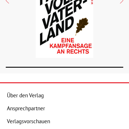
Über den Verlag
Ansprechpartner
Details
Verlagsvorschauen
Buch:
3,00 €
B