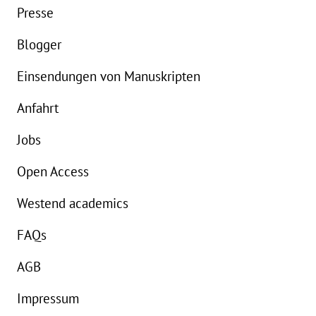
Presse
eBook:
14,99 €
e
Blogger
Einsendungen von Manuskripten
Anfahrt
Jobs
Open Access
Westend academics
FAQs
AGB
Impressum