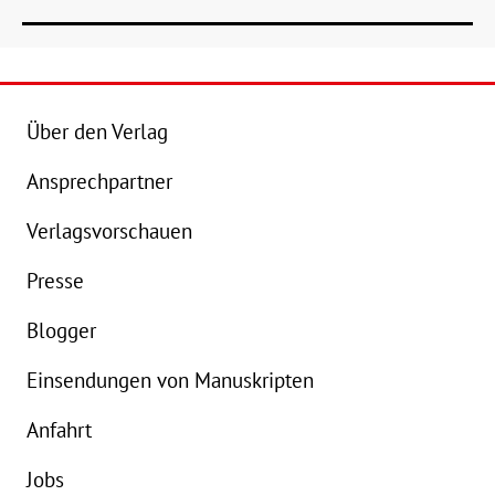
Über den Verlag
Ansprechpartner
Details
Verlagsvorschauen
Buch:
26,00 €
B
Presse
eBook:
19,99 €
e
Blogger
Einsendungen von Manuskripten
Anfahrt
Jobs