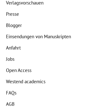
Verlagsvorschauen
Details
Presse
Buch:
22,00 €
B
Blogger
Einsendungen von Manuskripten
Anfahrt
Jobs
Open Access
Westend academics
FAQs
AGB