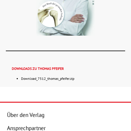
DOWNLOADS ZU THOMAS PFEIFER
Download_7512_thomas_pfeifer.zip
Details
Buch:
14,99 €
Über den Verlag
eBook:
11,99 €
B
Ansprechpartner