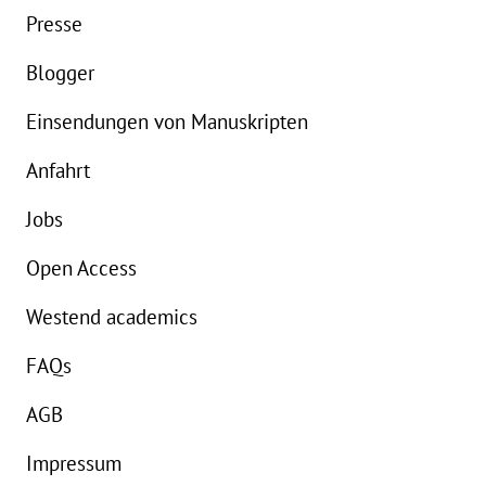
Buch:
24,00 €
B
Presse
eBook:
18,99 €
e
Blogger
Einsendungen von Manuskripten
Anfahrt
Jobs
Open Access
Westend academics
FAQs
AGB
Impressum