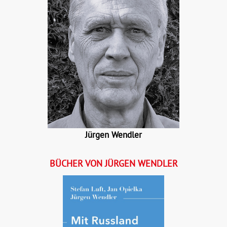
Details
Buch:
24,00 €
B
eBook:
18,99 €
e
Jürgen Wendler
BÜCHER VON JÜRGEN WENDLER