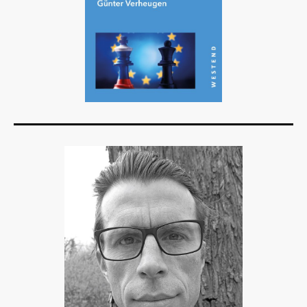
Details
Buch:
28,00 €
eBook:
21,99 €