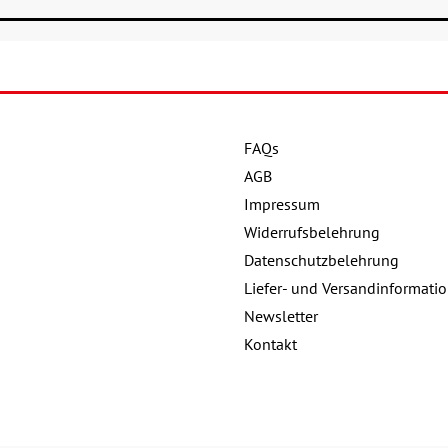
FAQs
Details
AGB
Buch:
22,00 €
Impressum
Details
Widerrufsbelehrung
eBook:
17,99 €
Datenschutzbelehrung
Buch:
Liefer- und Versandinformati
Newsletter
Kontakt