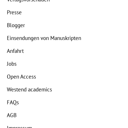
Buch:
15,00 €
B
Presse
eBook:
11,99 €
e
Blogger
Einsendungen von Manuskripten
Anfahrt
Jobs
Open Access
Westend academics
FAQs
AGB
Impressum