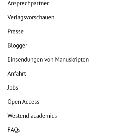
Ansprechpartner
Verlagsvorschauen
B
Details
Presse
Buch:
18,00 €
e
Blogger
Einsendungen von Manuskripten
Anfahrt
Jobs
Open Access
Westend academics
FAQs