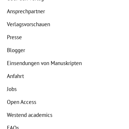
Ansprechpartner
Details
Verlagsvorschauen
Buch:
20,00 €
B
Presse
eBook:
16,99 €
e
Blogger
Einsendungen von Manuskripten
Anfahrt
Jobs
Open Access
Westend academics
FAQs