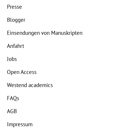
Buch:
16,99 €
B
Presse
eBook:
14,99 €
e
Blogger
Einsendungen von Manuskripten
Anfahrt
Jobs
Open Access
Westend academics
FAQs
AGB
Impressum