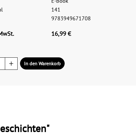
E-Book
hl
141
9783949671708
 MwSt.
16,99 €
In den Warenkorb
eschichten"