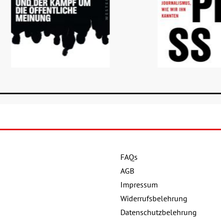
FAQs
Details
Details
AGB
Buch:
20,00 €
Impressum
Buch:
Widerrufsbelehrung
eBook:
16,99 €
Datenschutzbelehrung
eBook: