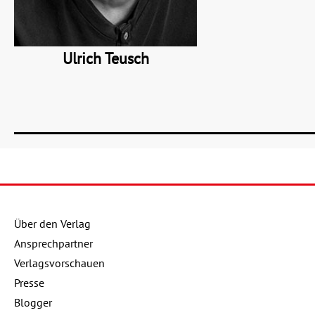
Ulrich Teusch
Über den Verlag
Details
Ansprechpartner
00 €
Verlagsvorschauen
Buch:
16,00 €
Presse
99 €
Blogger
eBook:
12,99 €