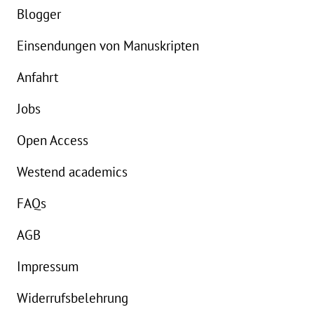
Buch:
34,00 €
e
Blogger
Einsendungen von Manuskripten
Anfahrt
Jobs
Open Access
Westend academics
FAQs
AGB
Impressum
Widerrufsbelehrung