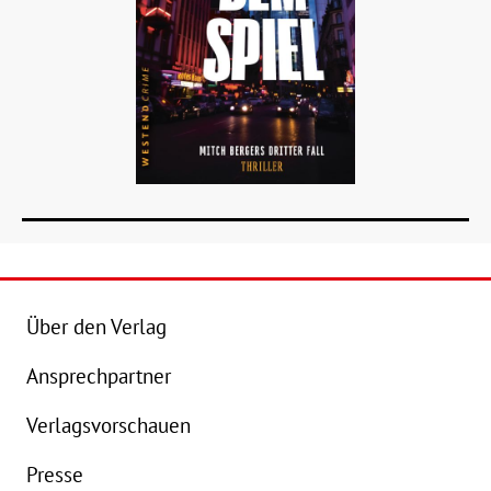
Über den Verlag
Ansprechpartner
Details
Verlagsvorschauen
Buch:
16,95 €
B
Presse