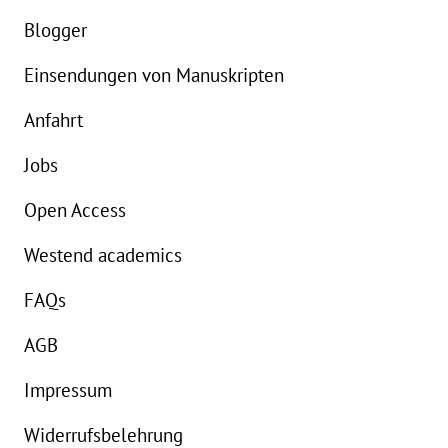
eBook:
14,99 €
e
Blogger
Einsendungen von Manuskripten
Anfahrt
Jobs
Open Access
Westend academics
FAQs
AGB
Impressum
Widerrufsbelehrung