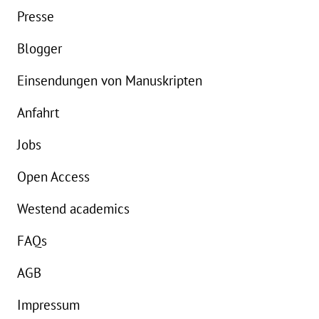
Buch:
24,00 €
B
Presse
eBook:
18,99 €
e
Blogger
Einsendungen von Manuskripten
Anfahrt
Jobs
Open Access
Westend academics
FAQs
AGB
Impressum