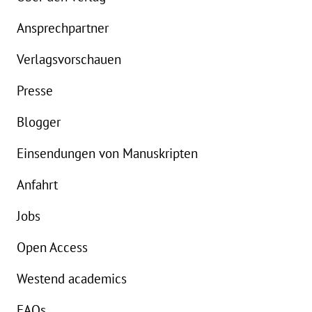
Ansprechpartner
Details
Verlagsvorschauen
Buch:
15,00 €
B
Presse
eBook:
11,99 €
e
Blogger
Einsendungen von Manuskripten
Anfahrt
Jobs
Open Access
Westend academics
FAQs