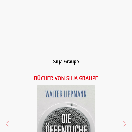
Details
Buch:
26,00 €
B
eBook:
17,99 €
e
Silja Graupe
BÜCHER VON SILJA GRAUPE