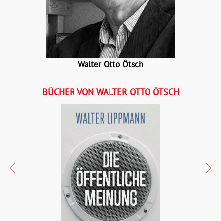
eBook:
17,99 €
e
Walter Otto Ötsch
BÜCHER VON WALTER OTTO ÖTSCH