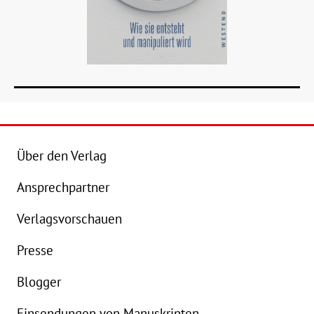
Über den Verlag
Ansprechpartner
Details
Verlagsvorschauen
Buch:
26,00 €
B
Presse
eBook:
17,99 €
e
Blogger
Einsendungen von Manuskripten