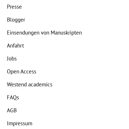
Details
Presse
Buch:
198,00 €
B
Blogger
Einsendungen von Manuskripten
Anfahrt
Jobs
Open Access
Westend academics
FAQs
AGB
Impressum