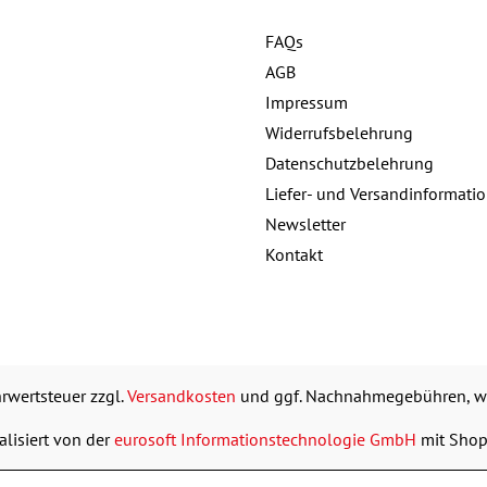
FAQs
Details
AGB
Buch:
22,95 €
Impressum
Widerrufsbelehrung
eBook:
9,99 €
Datenschutzbelehrung
Liefer- und Versandinformati
Newsletter
Kontakt
ehrwertsteuer zzgl.
Versandkosten
und ggf. Nachnahmegebühren, we
alisiert von der
eurosoft Informationstechnologie GmbH
mit Sho