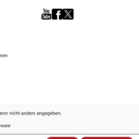
onen
nn nicht anders angegeben.
pware