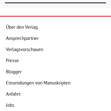
Über den Verlag
Ansprechpartner
Details
Verlagsvorschauen
Buch:
25,00 €
B
Presse
eBook:
18,99 €
e
Blogger
Einsendungen von Manuskripten
Anfahrt
Jobs