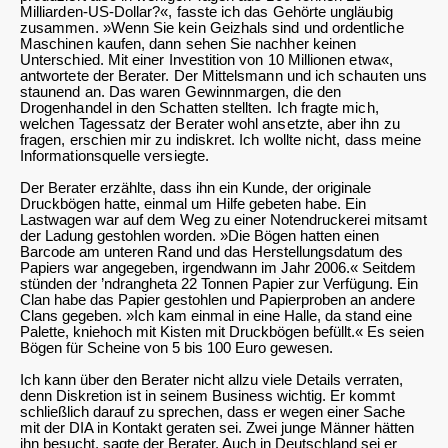
Milliarden-US-Dollar?«, fasste ich das Gehörte ungläubig
zusammen. »Wenn Sie kein Geizhals sind und ordentliche
Maschinen kaufen, dann sehen Sie nachher keinen
Unterschied. Mit einer Investition von 10 Millionen etwa«,
antwortete der Berater. Der Mittelsmann und ich schauten uns
staunend an. Das waren Gewinnmargen, die den
Drogenhandel in den Schatten stellten. Ich fragte mich,
welchen Tagessatz der Berater wohl ansetzte, aber ihn zu
fragen, erschien mir zu indiskret. Ich wollte nicht, dass meine
Informationsquelle versiegte.
Der Berater erzählte, dass ihn ein Kunde, der originale
Druckbögen hatte, einmal um Hilfe gebeten habe. Ein
Lastwagen war auf dem Weg zu einer Notendruckerei mitsamt
der Ladung gestohlen worden. »Die Bögen hatten einen
Barcode am unteren Rand und das Herstellungsdatum des
Papiers war angegeben, irgendwann im Jahr 2006.« Seitdem
stünden der ’ndrangheta 22 Tonnen Papier zur Verfügung. Ein
Clan habe das Papier gestohlen und Papierproben an andere
Clans gegeben. »Ich kam einmal in eine Halle, da stand eine
Palette, kniehoch mit Kisten mit Druckbögen befüllt.« Es seien
Bögen für Scheine von 5 bis 100 Euro gewesen.
Ich kann über den Berater nicht allzu viele Details verraten,
denn Diskretion ist in seinem Business wichtig. Er kommt
schließlich darauf zu sprechen, dass er wegen einer Sache
mit der DIA in Kontakt geraten sei. Zwei junge Männer hätten
ihn besucht, sagte der Berater. Auch in Deutschland sei er