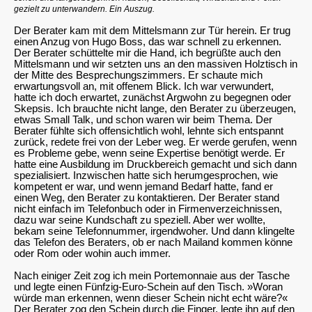
gezielt zu unterwandern. Ein Auszug.
Der Berater kam mit dem Mittelsmann zur Tür herein. Er trug
einen Anzug von Hugo Boss, das war schnell zu erkennen.
Der Berater schüttelte mir die Hand, ich begrüßte auch den
Mittelsmann und wir setzten uns an den massiven Holztisch in
der Mitte des Besprechungszimmers. Er schaute mich
erwartungsvoll an, mit offenem Blick. Ich war verwundert,
hatte ich doch erwartet, zunächst Argwohn zu begegnen oder
Skepsis. Ich brauchte nicht lange, den Berater zu überzeugen,
etwas Small Talk, und schon waren wir beim Thema. Der
Berater fühlte sich offensichtlich wohl, lehnte sich entspannt
zurück, redete frei von der Leber weg. Er werde gerufen, wenn
es Probleme gebe, wenn seine Expertise benötigt werde. Er
hatte eine Ausbildung im Druckbereich gemacht und sich dann
spezialisiert. Inzwischen hatte sich herumgesprochen, wie
kompetent er war, und wenn jemand Bedarf hatte, fand er
einen Weg, den Berater zu kontaktieren. Der Berater stand
nicht einfach im Telefonbuch oder in Firmenverzeichnissen,
dazu war seine Kundschaft zu speziell. Aber wer wollte,
bekam seine Telefonnummer, irgendwoher. Und dann klingelte
das Telefon des Beraters, ob er nach Mailand kommen könne
oder Rom oder wohin auch immer.
Nach einiger Zeit zog ich mein Portemonnaie aus der Tasche
und legte einen Fünfzig-Euro-Schein auf den Tisch. »Woran
würde man erkennen, wenn dieser Schein nicht echt wäre?«
Der Berater zog den Schein durch die Finger, legte ihn auf den