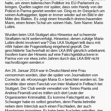
hatte, um einen italienischen Politiker ins EU-Parlament zu
bringen. Quellen sagten mir später, dass sein Handy von der
Polizei in Parma geortet worden sei. Ging es im Gespräch um
seinen Auftraggeber, tippte er immer wieder auf ein Bild in der
Mitte des Blattes. Es zeigt einen freundlich dreinschauenden
Mann, einen feinen Schal um seinen Hals. Sein Name: Mario
Luttini.
Wurden beim LKA Stuttgart also Hinweise auf schwerste
Straftaten nicht weiterverfolgt, Hinweise, denen zufolge Mario
Luttini direkt involviert war? Das LKA Stuttgart teilt dazu mit:
»Wir haben die Fragestellung eingehend geprüft. Der
geschilderte Sachverhalt ist dem LKA BW gänzlich unbekannt.
Insofern kann der Hinweis auf eine Falschgelddruckerei in
Parma von vor etwa zehn Jahren durch das LKA BW nicht
nachvollzogen werden.«
Am 24. Januar 2014 war in Deutschland eine Frau
vernommen worden, über die später von Journalisten von
Correctiv
als »Kronzeugin Maria G.« berichtet worden ist. Sie
erzählte über einen Fanclub von Inter Mailand in Fellbach bei
Stuttgart. Der Club werde verwaltet von Tonino Pianta und
Andrea Firamidi und es träfen sich dort Leute der
Organisierten Kriminalität. Es komme Falschgeld an, ihr
Schwager habe es selbst gesehen, denn Pianta betreibe
neben dem Interclub auch einen Fischladen, der auch
Mandarinen importiere. Er habe beim Ausladen geholfen, das