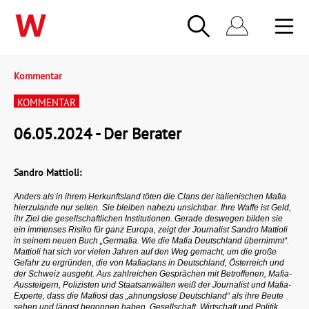
Kommentar
KOMMENTAR
06.05.2024 - Der Berater
Sandro Mattioli:
Anders als in ihrem Herkunftsland töten die Clans der italienischen Mafia
hierzulande nur selten. Sie bleiben nahezu unsichtbar. Ihre Waffe ist Geld,
ihr Ziel die gesellschaftlichen Institutionen. Gerade deswegen bilden sie
ein immenses Risiko für ganz Europa, zeigt der Journalist Sandro Mattioli
in seinem neuen Buch
„Germafia. Wie die Mafia Deutschland übernimmt“
.
Mattioli hat sich vor vielen Jahren auf den Weg gemacht, um die große
Gefahr zu ergründen, die von Mafiaclans in Deutschland, Österreich und
der Schweiz ausgeht.
Aus zahlreichen Gesprächen mit Betroffenen, Mafia-
Aussteigern, Polizisten und Staatsanwälten weiß der Journalist und Mafia-
Experte, dass die Mafiosi das „ahnungslose Deutschland“ als ihre Beute
sehen und längst begonnen haben, Gesellschaft, Wirtschaft und Politik