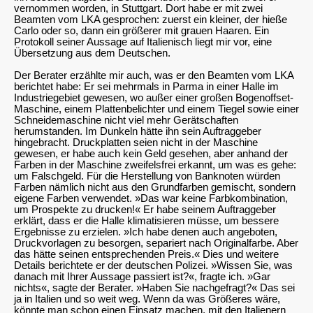
vernommen worden, in Stuttgart. Dort habe er mit zwei
Beamten vom LKA gesprochen: zuerst ein kleiner, der hieße
Carlo oder so, dann ein größerer mit grauen Haaren. Ein
Protokoll seiner Aussage auf Italienisch liegt mir vor, eine
Übersetzung aus dem Deutschen.
Der Berater erzählte mir auch, was er den Beamten vom LKA
berichtet habe: Er sei mehrmals in Parma in einer Halle im
Industriegebiet gewesen, wo außer einer großen Bogenoffset-
Maschine, einem Plattenbelichter und einem Tiegel sowie einer
Schneidemaschine nicht viel mehr Gerätschaften
herumstanden. Im Dunkeln hätte ihn sein Auftraggeber
hingebracht. Druckplatten seien nicht in der Maschine
gewesen, er habe auch kein Geld gesehen, aber anhand der
Farben in der Maschine zweifelsfrei erkannt, um was es gehe:
um Falschgeld. Für die Herstellung von Banknoten würden
Farben nämlich nicht aus den Grundfarben gemischt, sondern
eigene Farben verwendet. »Das war keine Farbkombination,
um Prospekte zu drucken!« Er habe seinem Auftraggeber
erklärt, dass er die Halle klimatisieren müsse, um bessere
Ergebnisse zu erzielen. »Ich habe denen auch angeboten,
Druckvorlagen zu besorgen, separiert nach Originalfarbe. Aber
das hätte seinen entsprechenden Preis.« Dies und weitere
Details berichtete er der deutschen Polizei. »Wissen Sie, was
danach mit Ihrer Aussage passiert ist?«, fragte ich. »Gar
nichts«, sagte der Berater. »Haben Sie nachgefragt?« Das sei
ja in Italien und so weit weg. Wenn da was Größeres wäre,
könnte man schon einen Einsatz machen, mit den Italienern