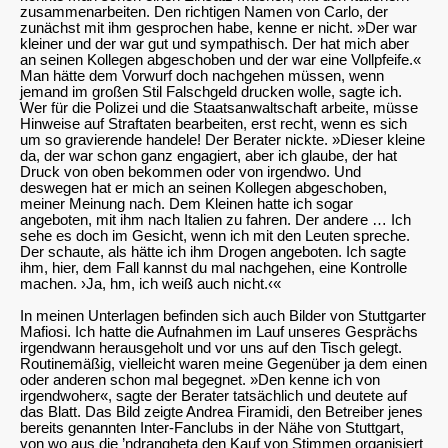
zusammenarbeiten. Den richtigen Namen von Carlo, der
zunächst mit ihm gesprochen habe, kenne er nicht. »Der war
kleiner und der war gut und sympathisch. Der hat mich aber
an seinen Kollegen abgeschoben und der war eine Vollpfeife.«
Man hätte dem Vorwurf doch nachgehen müssen, wenn
jemand im großen Stil Falschgeld drucken wolle, sagte ich.
Wer für die Polizei und die Staatsanwaltschaft arbeite, müsse
Hinweise auf Straftaten bearbeiten, erst recht, wenn es sich
um so gravierende handele! Der Berater nickte. »Dieser kleine
da, der war schon ganz engagiert, aber ich glaube, der hat
Druck von oben bekommen oder von irgendwo. Und
deswegen hat er mich an seinen Kollegen abgeschoben,
meiner Meinung nach. Dem Kleinen hatte ich sogar
angeboten, mit ihm nach Italien zu fahren. Der andere … Ich
sehe es doch im Gesicht, wenn ich mit den Leuten spreche.
Der schaute, als hätte ich ihm Drogen angeboten. Ich sagte
ihm, hier, dem Fall kannst du mal nachgehen, eine Kontrolle
machen. ›Ja, hm, ich weiß auch nicht.‹«
In meinen Unterlagen befinden sich auch Bilder von Stuttgarter
Mafiosi. Ich hatte die Aufnahmen im Lauf unseres Gesprächs
irgendwann herausgeholt und vor uns auf den Tisch gelegt.
Routinemäßig, vielleicht waren meine Gegenüber ja dem einen
oder anderen schon mal begegnet. »Den kenne ich von
irgendwoher«, sagte der Berater tatsächlich und deutete auf
das Blatt. Das Bild zeigte Andrea Firamidi, den Betreiber jenes
bereits genannten Inter-Fanclubs in der Nähe von Stuttgart,
von wo aus die ’ndrangheta den Kauf von Stimmen organisiert