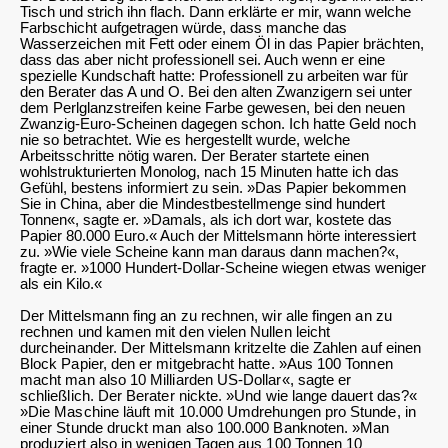
Tisch und strich ihn flach. Dann erklärte er mir, wann welche
Farbschicht aufgetragen würde, dass manche das
Wasserzeichen mit Fett oder einem Öl in das Papier brächten,
dass das aber nicht professionell sei. Auch wenn er eine
spezielle Kundschaft hatte: Professionell zu arbeiten war für
den Berater das A und O. Bei den alten Zwanzigern sei unter
dem Perlglanzstreifen keine Farbe gewesen, bei den neuen
Zwanzig-Euro-Scheinen dagegen schon. Ich hatte Geld noch
nie so betrachtet. Wie es hergestellt wurde, welche
Arbeitsschritte nötig waren. Der Berater startete einen
wohlstrukturierten Monolog, nach 15 Minuten hatte ich das
Gefühl, bestens informiert zu sein. »Das Papier bekommen
Sie in China, aber die Mindestbestellmenge sind hundert
Tonnen«, sagte er. »Damals, als ich dort war, kostete das
Papier 80.000 Euro.« Auch der Mittelsmann hörte interessiert
zu. »Wie viele Scheine kann man daraus dann machen?«,
fragte er. »1000 Hundert-Dollar-Scheine wiegen etwas weniger
als ein Kilo.«
Der Mittelsmann fing an zu rechnen, wir alle fingen an zu
rechnen und kamen mit den vielen Nullen leicht
durcheinander. Der Mittelsmann kritzelte die Zahlen auf einen
Block Papier, den er mitgebracht hatte. »Aus 100 Tonnen
macht man also 10 Milliarden US-Dollar«, sagte er
schließlich. Der Berater nickte. »Und wie lange dauert das?«
»Die Maschine läuft mit 10.000 Umdrehungen pro Stunde, in
einer Stunde druckt man also 100.000 Banknoten. »Man
produziert also in wenigen Tagen aus 100 Tonnen 10