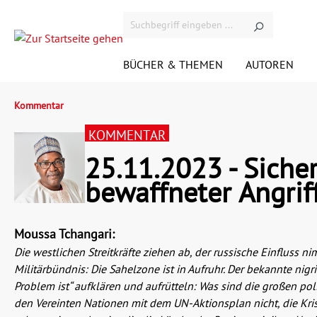
BÜCHER & THEMEN
AUTOREN
Kommentar
Demnächst bei Westend
VIDEOS
ÜBER DEN VERLAG
KONTAKT
KONTAKT ACADEMICS
KOMMENTARE
ANFAHRT
N
V
KOMMENTAR
25.11.2023 - Sicher
RIGHTS
A
bewaffneter Angrif
Gesellschaft
G
JOBS
H
Moussa Tchangari:
Krimi
M
Die westlichen Streitkräfte ziehen ab, der russische Einfluss 
Militärbündnis: Die Sahelzone ist in Aufruhr. Der bekannte ni
Satire
U
Problem ist“ aufklären und aufrütteln: Was sind die großen po
den Vereinten Nationen mit dem UN-Aktionsplan nicht, die Krise