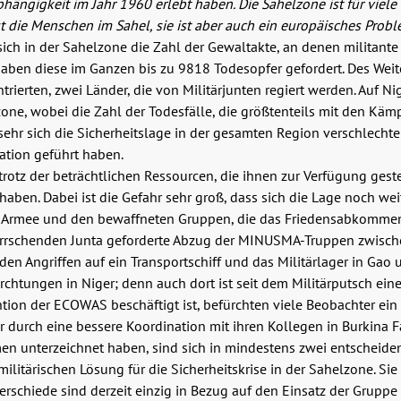
hängigkeit im Jahr 1960 erlebt haben. Die Sahelzone ist für viele 
st die Menschen im Sahel, sie ist aber auch ein europäisches Probl
t sich in der Sahelzone die Zahl der Gewaltakte, an denen militant
aben diese im Ganzen bis zu 9818 Todesopfer gefordert. Des Weite
ierten, zwei Länder, die von Militärjunten regiert werden. Auf Ni
lzone, wobei die Zahl der Todesfälle, die größtenteils mit den 
ehr sich die Sicherheitslage in der gesamten Region verschlechtert 
ation geführt haben.
trotz der beträchtlichen Ressourcen, die ihnen zur Verfügung ge
haben. Dabei ist die Gefahr sehr groß, dass sich die Lage noch we
 Armee und den bewaffneten Gruppen, die das Friedensabkommen 
herrschenden Junta geforderte Abzug der MINUSMA-Truppen zwisch
en Angriffen auf ein Transportschiff und das Militärlager in Gao
chtungen in Niger; denn auch dort ist seit dem Militärputsch ei
ention der ECOWAS beschäftigt ist, befürchten viele Beobachter e
hr durch eine bessere Koordination mit ihren Kollegen in Burkina
en unterzeichnet haben, sind sich in mindestens zwei entscheide
ilitärischen Lösung für die Sicherheitskrise in der Sahelzone. Sie
rschiede sind derzeit einzig in Bezug auf den Einsatz der Gruppe 