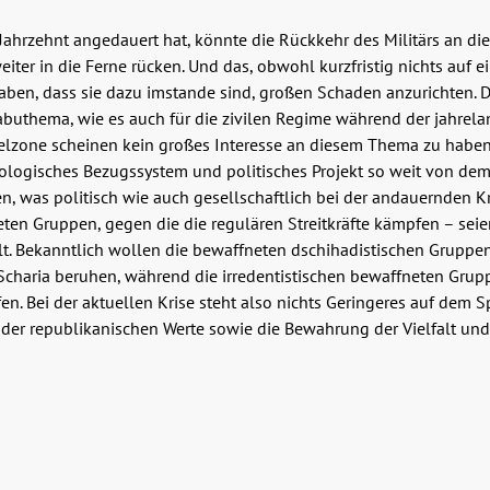
Jahrzehnt angedauert hat, könnte die Rückkehr des Militärs an di
ter in die Ferne rücken. Und das, obwohl kurzfristig nichts auf e
haben, dass sie dazu imstande sind, großen Schaden anzurichten.
 Tabuthema, wie es auch für die zivilen Regime während der jahrela
Sahelzone scheinen kein großes Interesse an diesem Thema zu habe
logisches Bezugssystem und politisches Projekt so weit von dem 
n, was politisch wie auch gesellschaftlich bei der andauernden Kr
n Gruppen, gegen die die regulären Streitkräfte kämpfen – seien e
t. Bekanntlich wollen die bewaffneten dschihadistischen Gruppen,
 Scharia beruhen, während die irredentistischen bewaffneten Grup
n. Bei der aktuellen Krise steht also nichts Geringeres auf dem Sp
d der republikanischen Werte sowie die Bewahrung der Vielfalt u