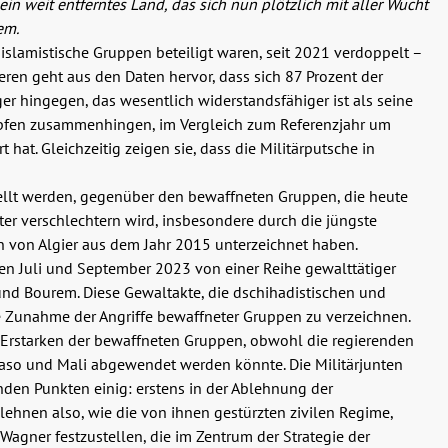
ein weit entferntes Land, das sich nun plötzlich mit aller Wucht
em.
e islamistische Gruppen beteiligt waren, seit 2021 verdoppelt –
ren geht aus den Daten hervor, dass sich 87 Prozent der
ger hingegen, das wesentlich widerstandsfähiger ist als seine
Kämpfen zusammenhingen, im Vergleich zum Referenzjahr um
hat. Gleichzeitig zeigen sie, dass die Militärputsche in
stellt werden, gegenüber den bewaffneten Gruppen, die heute
iter verschlechtern wird, insbesondere durch die jüngste
von Algier aus dem Jahr 2015 unterzeichnet haben.
en Juli und September 2023 von einer Reihe gewalttätiger
 und Bourem. Diese Gewaltakte, die dschihadistischen und
ne Zunahme der Angriffe bewaffneter Gruppen zu verzeichnen.
in Erstarken der bewaffneten Gruppen, obwohl die regierenden
 Faso und Mali abgewendet werden könnte. Die Militärjunten
nden Punkten einig: erstens in der Ablehnung der
 lehnen also, wie die von ihnen gestürzten zivilen Regime,
Wagner festzustellen, die im Zentrum der Strategie der