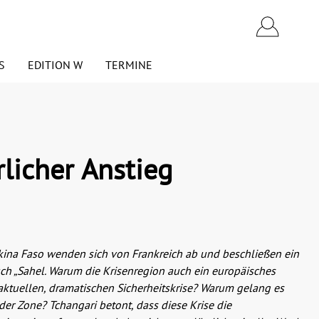
S
EDITION W
TERMINE
Westend Academics
VERANSTALTUNGEN
OPEN ACCESS
rlicher Anstieg
EINSENDUNG VON
NARTHEX
MANUSKRIPTEN
Politik
PRESSESTIMMEN ÜBER DEN
VERLAG
n
Wirtschaft
Burkina Faso wenden sich von Frankreich ab und beschließen ein
uch „Sahel. Warum die Krisenregion auch ein europäisches
Polemics
aktuellen, dramatischen Sicherheitskrise? Warum gelang es
der Zone? Tchangari betont, dass diese Krise die