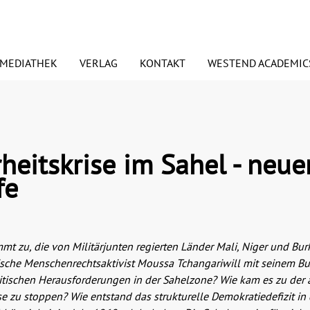
MEDIATHEK
VERLAG
KONTAKT
WESTEND ACADEMIC
euerscheinungen
ORSCHAUEN
PODCASTS
Signierte Exemplare
PRESSE
heitskrise im Sahel - neue
BDRUCKRECHTE
ANSPRECHPARTNER
fe
esundheit
Essen & Trinken
ANDEL UND VERTRETER
BLOGGER
edien
Judaica/Jüdisches Lebe
nimmt zu, die von Militärjunten regierten Länder Mali, Niger und 
grische Menschenrechtsaktivist Moussa Tchangariwill mit seinem B
mwelt
Preisaktion
litischen Herausforderungen in der Sahelzone? Wie kam es zu der 
Weihnachtspakete
 zu stoppen? Wie entstand das strukturelle Demokratiedefizit in 