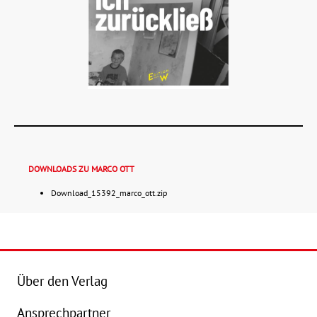
DOWNLOADS ZU MARCO OTT
Download_15392_marco_ott.zip
Details
Buch:
20,00 €
Über den Verlag
eBook:
16,99 €
Ansprechpartner