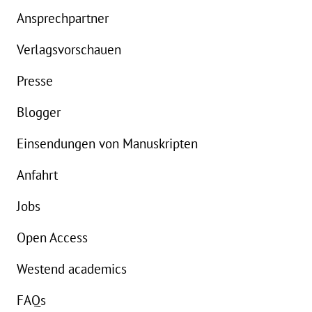
eBook:
9,99 €
e
Ansprechpartner
Verlagsvorschauen
Presse
Blogger
Einsendungen von Manuskripten
Anfahrt
Jobs
Open Access
Westend academics
FAQs