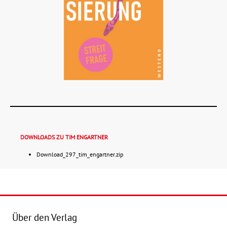
DOWNLOADS ZU TIM ENGARTNER
Download_297_tim_engartner.zip
Details
Buch:
12,00 €
B
Über den Verlag