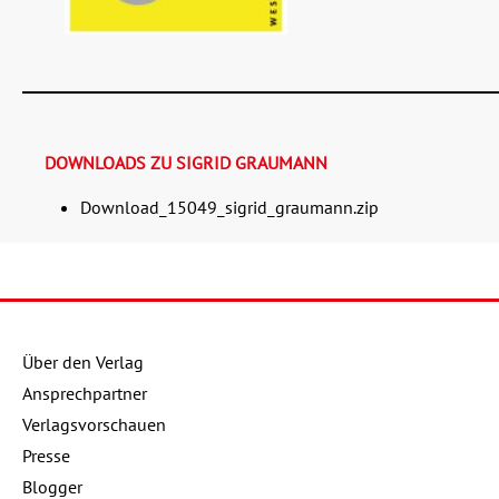
DOWNLOADS ZU SIGRID GRAUMANN
Download_15049_sigrid_graumann.zip
Details
Buch:
14,00 €
eBook:
10,99 €
Über den Verlag
Ansprechpartner
Verlagsvorschauen
Presse
Blogger