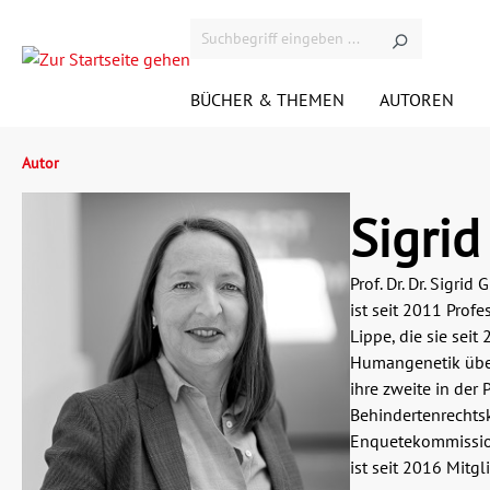
BÜCHER & THEMEN
AUTOREN
Autor
Demnächst bei Westend
VIDEOS
ÜBER DEN VERLAG
KONTAKT
KONTAKT ACADEMICS
KOMMENTARE
ANFAHRT
N
V
Sigri
RIGHTS
A
Prof. Dr. Dr. Sigr
ist seit 2011 Prof
Gesellschaft
G
JOBS
H
Lippe, die sie seit 
Humangenetik über
Krimi
M
ihre zweite in der
Behindertenrechtsk
Satire
U
Enquetekommission
ist seit 2016 Mitg