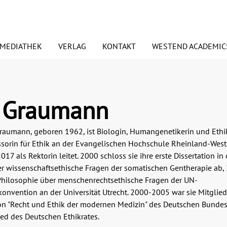
MEDIATHEK
VERLAG
KONTAKT
WESTEND ACADEMIC
euerscheinungen
ORSCHAUEN
PODCASTS
Signierte Exemplare
PRESSE
d Graumann
BDRUCKRECHTE
ANSPRECHPARTNER
id Graumann, geboren 1962, ist Biologin, Humangenetikerin und Ethik
essorin für Ethik an der Evangelischen Hochschule Rheinland-West
esundheit
Essen & Trinken
ANDEL UND VERTRETER
BLOGGER
2017 als Rektorin leitet. 2000 schloss sie ihre erste Dissertation in 
 wissenschaftsethische Fragen der somatischen Gentherapie ab,
edien
Judaica/Jüdisches Lebe
 Philosophie über menschenrechtsethische Fragen der UN-
onvention an der Universität Utrecht. 2000-2005 war sie Mitglied
mwelt
Preisaktion
 "Recht und Ethik der modernen Medizin" des Deutschen Bunde
Weihnachtspakete
lied des Deutschen Ethikrates.