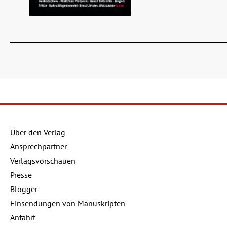
Details
Über den Verlag
Buch:
22,00 €
Ansprechpartner
Verlagsvorschauen
eBook:
17,99 €
Presse
Blogger
Einsendungen von Manuskripten
Anfahrt