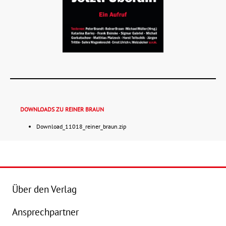
DOWNLOADS ZU REINER BRAUN
Download_11018_reiner_braun.zip
Details
Buch:
22,00 €
B
Über den Verlag
eBook:
17,99 €
e
Ansprechpartner