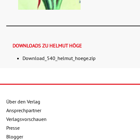
DOWNLOADS ZU HELMUT HÖGE
Download_540_helmut_hoege.zip
Details
Buch:
16,00 €
eBook:
12,99 €
Über den Verlag
Ansprechpartner
Verlagsvorschauen
Presse
Blogger