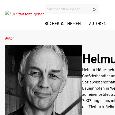
BÜCHER & THEMEN
AUTOREN
Autor
Demnächst bei Westend
VIDEOS
ÜBER DEN VERLAG
KONTAKT
KONTAKT ACADEMICS
KOMMENTARE
ANFAHRT
N
V
Helmu
RIGHTS
A
Helmut Höge, geb. 
Gesellschaft
G
Großtierhändler u
JOBS
H
Sozialwissenschaft
Krimi
M
Bauernhöfen in Wes
auf einer ostdeutsc
Satire
U
2002 fing er an, mi
die Tierbuch-Reihe