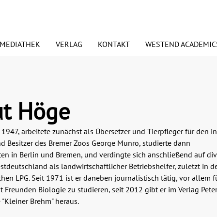
MEDIATHEK
VERLAG
KONTAKT
WESTEND ACADEMIC
euerscheinungen
ORSCHAUEN
PODCASTS
Signierte Exemplare
PRESSE
t Höge
BDRUCKRECHTE
ANSPRECHPARTNER
1947, arbeitete zunächst als Übersetzer und Tierpfleger für den i
esundheit
Essen & Trinken
nd Besitzer des Bremer Zoos George Munro, studierte dann
ANDEL UND VERTRETER
BLOGGER
en in Berlin und Bremen, und verdingte sich anschließend auf di
edien
Judaica/Jüdisches Lebe
tdeutschland als landwirtschaftlicher Betriebshelfer, zuletzt in 
hen LPG. Seit 1971 ist er daneben journalistisch tätig, vor allem fü
mwelt
Preisaktion
t Freunden Biologie zu studieren, seit 2012 gibt er im Verlag Pete
Weihnachtspakete
 "Kleiner Brehm" heraus.