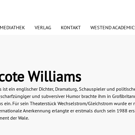
MEDIATHEK
VERLAG
KONTAKT
WESTEND ACADEMIC
euerscheinungen
ORSCHAUEN
PODCASTS
Signierte Exemplare
PRESSE
BDRUCKRECHTE
ANSPRECHPARTNER
cote Williams
esundheit
Essen & Trinken
ist ein englischer Dichter, Dramaturg, Schauspieler und politischer
ANDEL UND VERTRETER
BLOGGER
 scharfzüngiger und subversiver Humor brachte ihm in Großbritan
edien
Judaica/Jüdisches Lebe
us ein. Für sein Theaterstück Wechselstrom/Gleichstrom wurde er
ernationale Anerkennung erlangte er erstmals durch sein 1988 er
mwelt
Preisaktion
nent der Wale.
Weihnachtspakete