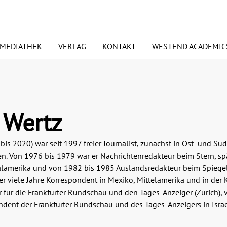
MEDIATHEK
VERLAG
KONTAKT
WESTEND ACADEMIC
euerscheinungen
ORSCHAUEN
PODCASTS
Signierte Exemplare
PRESSE
 Wertz
BDRUCKRECHTE
ANSPRECHPARTNER
is 2020) war seit 1997 freier Journalist, zunächst in Ost- und Süd
esundheit
Essen & Trinken
ANDEL UND VERTRETER
BLOGGER
n. Von 1976 bis 1979 war er Nachrichtenredakteur beim Stern, spä
ralamerika und von 1982 bis 1985 Auslandsredakteur beim Spiegel
edien
Judaica/Jüdisches Lebe
r viele Jahre Korrespondent in Mexiko, Mittelamerika und in der K
r für die Frankfurter Rundschau und den Tages-Anzeiger (Zürich),
mwelt
Preisaktion
dent der Frankfurter Rundschau und des Tages-Anzeigers in Israe
Weihnachtspakete