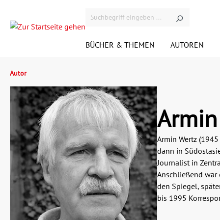
BÜCHER & THEMEN
AUTOREN
Autor
Demnächst bei Westend
VIDEOS
ÜBER DEN VERLAG
KONTAKT
KONTAKT ACADEMICS
KOMMENTARE
ANFAHRT
N
V
Armin
RIGHTS
A
Armin Wertz (1945 b
Gesellschaft
G
JOBS
H
dann in Südostasie
Journalist in Zent
Krimi
M
Anschließend war e
den Spiegel, späte
Satire
U
bis 1995 Korrespon