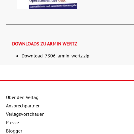
DOWNLOADS ZU ARMIN WERTZ
Download_7306_armin_wertz.zip
Details
Buch:
18,00 €
eBook:
14,99 €
Über den Verlag
Ansprechpartner
Verlagsvorschauen
Presse
Blogger