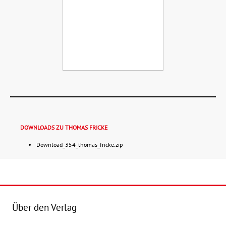
DOWNLOADS ZU THOMAS FRICKE
Download_354_thomas_fricke.zip
Details
Buch:
18,00 €
Über den Verlag
eBook:
9,99 €