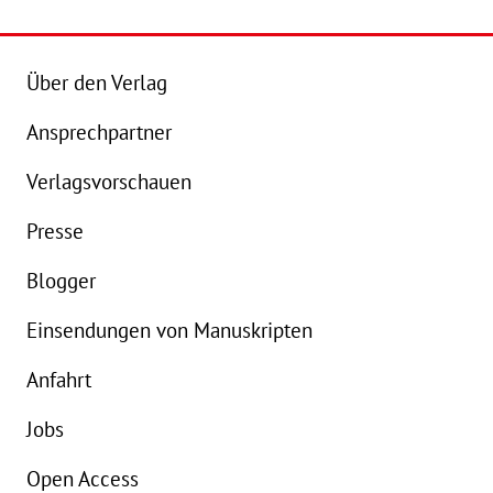
Buch:
24,00 €
B
Über den Verlag
eBook:
18,99 €
e
Ansprechpartner
Verlagsvorschauen
Presse
Blogger
Einsendungen von Manuskripten
Anfahrt
Jobs
Open Access